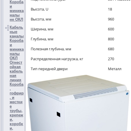
Короба
и
Высота, U
18
миника
налы
Высота, мм
960
не ОКЛ
Кабель
Ширина, мм
600
ные
каналы
Глубина, мм
800
Короба
и
Полезная глубина, мм
680
миника
налы
ОКЛ
Распределенная нагрузка, кг
270
Огнест
ойкая
Тип передней двери
Металл
кабель
ная
линия
Короба
,
гофрир
. и
жестки
е
трубы,
крепеж
и,
коробк
и,