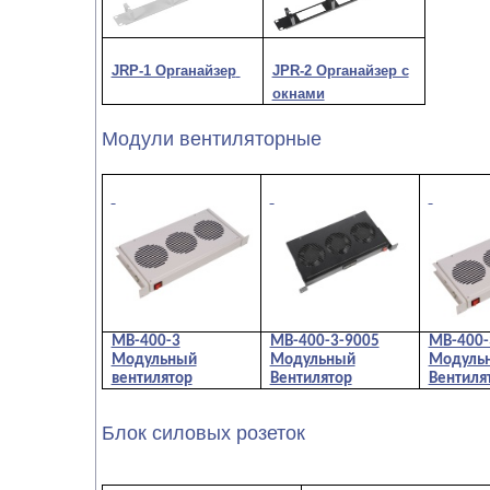
JRP-1 Органайзер
JPR-2 Органайзер с
окнами
Модули вентиляторные
МВ-400-3
МВ-400-3-9005
МВ-400-
Модульный
Модульный
Модуль
вентилятор
Вентилятор
Вентиля
Блок силовых розеток