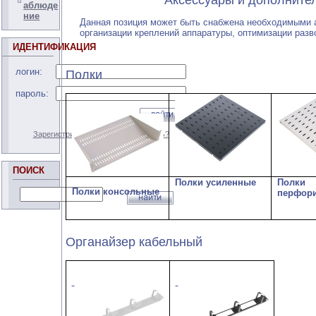
Аксессуары и дополнительны
аблюде
ние
Данная позиция может быть снабжена необходимыми
организации креплений аппаратуры, оптимизации разв
ИДЕНТИФИКАЦИЯ
логин:
Полки
пароль:
Зарегистрироваться
Забыли пароль?
ПОИСК
Полки усиленные
Полки
Полки консольные
перфор
Органайзер кабельный