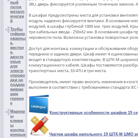
ный
38U, дверь фиксируется усиленным точечным замком, 42
лоток
металл
В шкафах предусмотрены места для установки вентилят
ически
модуль надежно фиксируется винтами. В основание ил
й
модулей, в шкафы глубиной 1000 мм. трех модулей. Кр
Трубы
три кабельных ввода - 250х62 мм. В основание шкафа 
гофрир
неровности пола. Возможна установка поворотных роли
ованны
е,
жестки
Доступ для монтажа, коммутации и обслуживания обору
е,
переднюю и заднюю двери. Шкаф имеет 4 оцинкованны
двусте
входит в стандартную комплектацию. В ШТК-М шириной
нные
коммутационного кабеля. Шкафы поставляются разобра
для
транспортных места, 33-47U в три места.
электр
опрово
дки не
Производитель имеет право вносить изменения в конс
поддер
выполнен в соответствии с требованиями стандарта IEC 
живаю
щие
горени
е
Маркер
Конструктивные особенности шкафов 19 с
ы
клемм
ы
изоляц
Чертеж шкафа напольного 19 ШТК-М ЦМО p
ионные