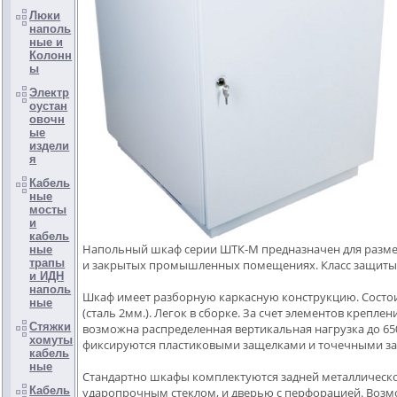
Люки
наполь
ные и
Колонн
ы
Электр
оустан
овочн
ые
издели
я
Кабель
ные
мосты
и
кабель
Напольный шкаф серии ШТК-М предназначен для разме
ные
трапы
и закрытых промышленных помещениях. Класс защиты 
и ИДН
наполь
Шкаф имеет разборную каркасную конструкцию. Состои
ные
(сталь 2мм.). Легок в сборке. За счет элементов креп
Стяжки
возможна распределенная вертикальная нагрузка до 6
хомуты
фиксируются пластиковыми защелками и точечными з
кабель
ные
Стандартно шкафы комплектуются задней металлическо
Кабель
ударопрочным стеклом, и дверью с перфорацией. Возм