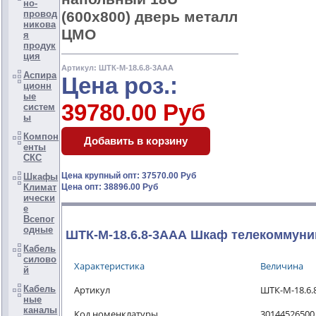
но-
(600x800) дверь металл
провод
никова
ЦМО
я
продук
ция
Артикул: ШТК-М-18.6.8-3ААА
Аспира
Цена роз.:
ционн
ые
39780.00 Руб
систем
ы
Компон
енты
СКС
Цена крупный опт: 37570.00 Руб
Шкафы
Климат
Цена опт: 38896.00 Руб
ически
е
Всепог
одные
ШТК-М-18.6.8-3ААА Шкаф телекоммуни
Кабель
силово
Характеристика
Величина
й
Кабель
Артикул
ШТК-М-18.6.
ные
каналы
Код номенклатуры
30144526500