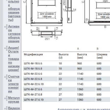
ольтно
е
оборуд
ование
(автома
ты)
Активн
ое
сетевое
оборуд
ование
Акция!
Остатк
и
товара
по
низким
ценам!
Счетчи
ки
электр
оэнерг
ии
Металл
орукав
Видеон