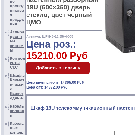
но-
18U (600х350) дверь
провод
никова
стекло, цвет черный
я
продук
ЦМО
ция
Аспира
ционн
Артикул: ШРН-Э-18.350-9005
Цена роз.:
ые
систем
ы
15210.00 Руб
Компон
енты
СКС
Шкафы
Климат
Цена крупный опт: 14365.00 Руб
ически
Цена опт: 14872.00 Руб
е
Всепог
одные
Кабель
Шкаф 18U телекоммуникационный настенн
силово
й
Кабель
ные
каналы