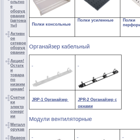
ольтно
е
оборуд
ование
Полки усиленные
Полки
(автома
Полки консольные
перфор
ты)
Активн
ое
сетевое
Органайзер кабельный
оборуд
ование
Акция!
Остатк
и
товара
по
низким
ценам!
Счетчи
JRP-1 Органайзер
JPR-2 Органайзер с
ки
окнами
электр
оэнерг
ии
Модули вентиляторные
Металл
орукав
Видеон