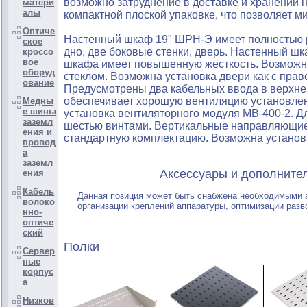
возможно затруднение в доставке и хранении
матери
алы
компактной плоской упаковке, что позволяет м
Оптиче
Настенный шкаф 19" ШРН-Э имеет полностью ра
ское
дно, две боковые стенки, дверь. Настенный шк
кроссо
вое
шкафа имеет повышенную жесткость. Возможн
оборуд
стеклом. Возможна установка двери как с прав
ование
Предусмотрены два кабельных ввода в верхне
обеспечивает хорошую вентиляцию установле
Медны
е шины
установка вентиляторного модуля МВ-400-2. Д
заземл
шестью винтами. Вертикальные направляющие 
ения и
стандартную комплектацию. Возможна установ
провод
а
заземл
Аксессуары и дополнительны
ения
Кабель
Данная позиция может быть снабжена необходимыми
волоко
организации креплений аппаратуры, оптимизации разв
нно-
оптиче
ский
Полки
Сервер
ные
корпус
а
Низков