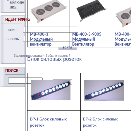
аблюде
ние
ИДЕНТИФИКАЦИЯ
логин:
МВ-400-3
МВ-400-3-9005
МВ-400-
пароль:
Модульный
Модульный
Модуль
вентилятор
Вентилятор
Вентиля
Зарегистрироваться
Забыли пароль?
Блок силовых розеток
ПОИСК
БР-1 Блок силовых
БР-2 Блок силовых
розеток
розеток