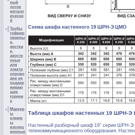
ный
лоток
металл
ически
й
Схема шкафа настенного 19 ШРН-Э ЦМО
Трубы
гофрир
ованны
е,
жестки
е,
двусте
нные
для
электр
опрово
дки не
поддер
живаю
щие
горени
е
Маркер
Таблица шкафов настенных 19 ШРН-Э
ы
клемм
ы
Настенный разборный шкаф 19" серии ШРН-Э 
изоляц
телекоммуникационного оборудования. Настенн
ионные