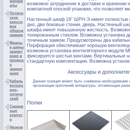
матери
возможно затруднение в доставке и хранении
алы
компактной плоской упаковке, что позволяет м
Оптиче
ское
Настенный шкаф 19" ШРН-Э имеет полностью ра
кроссо
дно, две боковые стенки, дверь. Настенный шк
вое
шкафа имеет повышенную жесткость. Возможн
оборуд
тонированным стеклом. Возможна установка две
ование
точечным замком. Предусмотрены два кабельны
Медны
Перфорация обеспечивает хорошую вентиляци
е шины
возможна установка вентиляторного модуля МВ
заземл
фиксируется шестью винтами. Вертикальные н
ения и
провод
стандартную комплектацию. Возможна установк
а
заземл
Аксессуары и дополнительны
ения
Кабель
Данная позиция может быть снабжена необходимыми
волоко
организации креплений аппаратуры, оптимизации разв
нно-
оптиче
ский
Полки
Сервер
ные
корпус
а
Низков