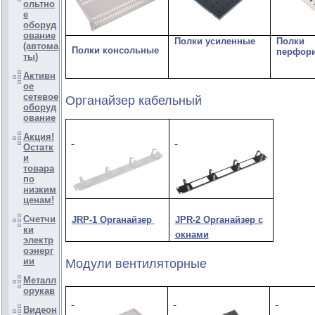
ольтно
е
оборуд
ование
Полки усиленные
Полки
(автома
Полки консольные
перфор
ты)
Активн
ое
сетевое
Органайзер кабельный
оборуд
ование
Акция!
Остатк
и
товара
по
низким
ценам!
Счетчи
JRP-1 Органайзер
JPR-2 Органайзер с
ки
окнами
электр
оэнерг
ии
Модули вентиляторные
Металл
орукав
Видеон