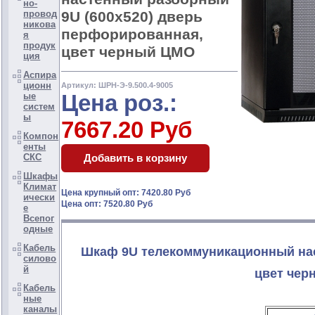
но-
9U (600х520) дверь
провод
никова
перфорированная,
я
продук
цвет черный ЦМО
ция
Аспира
ционн
Артикул: ШРН-Э-9.500.4-9005
Цена роз.:
ые
систем
ы
7667.20 Руб
Компон
енты
СКС
Шкафы
Климат
Цена крупный опт: 7420.80 Руб
ически
Цена опт: 7520.80 Руб
е
Всепог
одные
Кабель
Шкаф 9U телекоммуникационный нас
силово
й
цвет чер
Кабель
ные
каналы