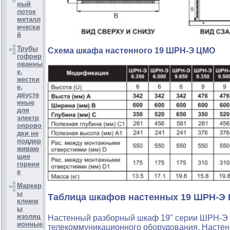
ный
лоток
металл
ически
й
Трубы
Схема шкафа настенного 19 ШРН-Э ЦМО
гофрир
ованны
е,
жестки
е,
двусте
нные
для
электр
опрово
дки не
поддер
живаю
щие
горени
е
Маркер
ы
Таблица шкафов настенных 19 ШРН-Э
клемм
ы
изоляц
Настенный разборный шкаф 19" серии ШРН-Э 
ионные
телекоммуникационного оборудования. Настенн