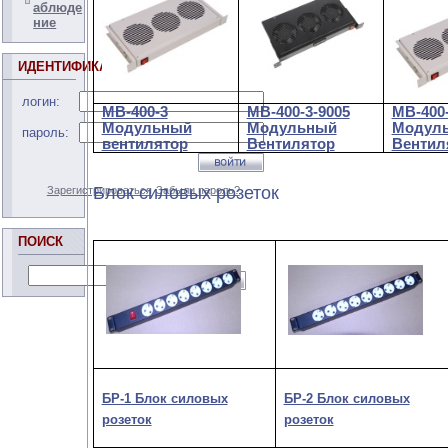
аблюде
ние
ИДЕНТИФИКАЦИЯ
логин:
МВ-400-3
МВ-400-3-9005
МВ-400
Модульный
Модульный
Модул
пароль:
вентилятор
Вентилятор
Вентил
Блок силовых розеток
Зарегистрироваться
Забыли пароль?
ПОИСК
БР-1 Блок силовых
БР-2 Блок силовых
розеток
розеток