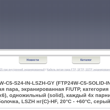
 25 пар внутренний экранированный
/
Кабель витая пара FTP, SFTP, SSTP экранирован
W-C5-S24-IN-LSZH-GY (FTP24W-C5-SOLID-IN
я пара, экранированная F/UTP, категория 
х6), одножильный (solid), каждый 4х парни
олочка, LSZH нг(C)-HF, 20°C - +60°C, серы