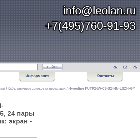
ный
/
Кабельно-проводниковая продукция
/ Hyperline FUTP24W-C5-S24-IN-LSZH-GY
-
5, 24 пары
к: экран -
й