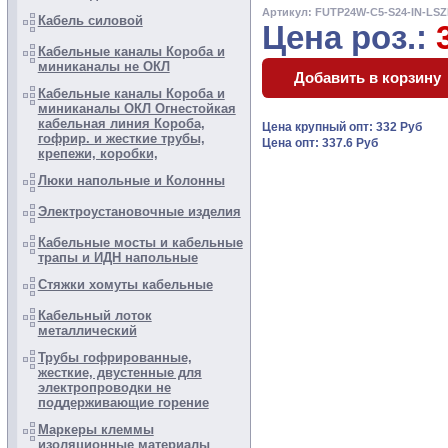
Артикул: FUTP24W-C5-S24-IN-LS
Кабель силовой
Цена роз.:
Кабельные каналы Короба и
миниканалы не ОКЛ
Кабельные каналы Короба и
миниканалы ОКЛ Огнестойкая
кабельная линия Короба,
Цена крупный опт: 332 Руб
гофрир. и жесткие трубы,
Цена опт: 337.6 Руб
крепежи, коробки,
Люки напольные и Колонны
Электроустановочные изделия
Кабельные мосты и кабельные
трапы и ИДН напольные
Стяжки хомуты кабельные
Кабельный лоток
металлический
Трубы гофрированные,
жесткие, двустенные для
электропроводки не
поддерживающие горение
Маркеры клеммы
изоляционные материалы