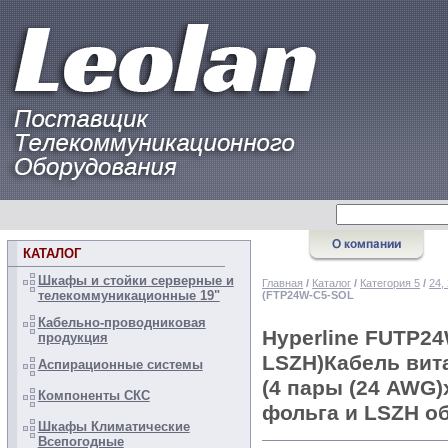
КАТАЛОГ
Шкафы и стойки серверные и
Главная
/
Каталог
/
Категория 5
/
24,
телекоммуникационные 19"
(FTP24W-C5-SOL
Кабельно-проводниковая
Hyperline FUTP24
продукция
LSZH)Кабель вита
Аспирационные системы
(4 пары (24 AWG)
Компоненты СКС
фольга и LSZH об
Шкафы Климатические
Всепогодные