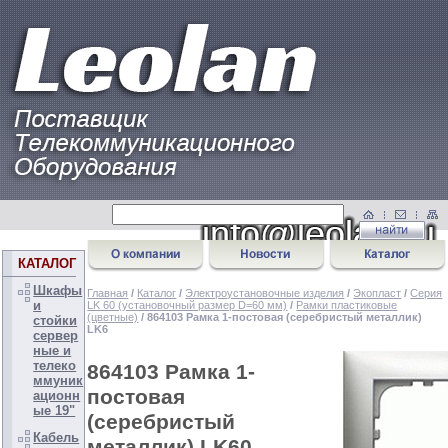
КАТАЛОГ
Шкафы
Главная
/
Каталог
/
Электроустановочные изделия
/
Экопласт
/
Серия
и
LK 60 (установочный размер D=60 мм)
/
Рамки пластиковые
(цветные)
/ 864103 Рамка 1-постовая (серебристый металлик)
стойки
LK6
сервер
ные и
телеко
864103 Рамка 1-
ммуник
постовая
ационн
ые 19"
(серебристый
Кабель
металлик) LK60