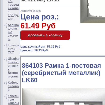
но-
провод
никова
Артикул: 864103
я
Цена роз.:
продук
ция
61.49 Руб
Аспира
ционн
ые
систем
ы
Компон
Цена крупный опт: 57.39 Руб
енты
Цена опт: 58.93 Руб
СКС
Шкафы
Климат
864103 Рамка 1-постовая
ически
е
(серебристый металлик)
Всепог
одные
LK60
Кабель
силово
й
Кабель
ные
каналы