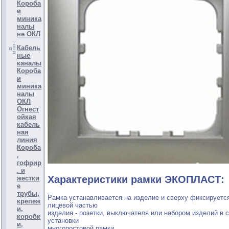
Короба
и
миника
налы
не ОКЛ
Кабель
ные
каналы
Короба
и
миника
налы
ОКЛ
Огнест
ойкая
кабель
ная
линия
Короба
,
гофрир
. и
Характеристики рамки ЭКОПЛАСТ:
жестки
е
трубы,
Рамка устанавливается на изделие и сверху фиксируетс
крепеж
лицевой частью
и,
изделия - розетки, выключателя или набором изделий в 
коробк
установки
и,
многопостовой рамки.