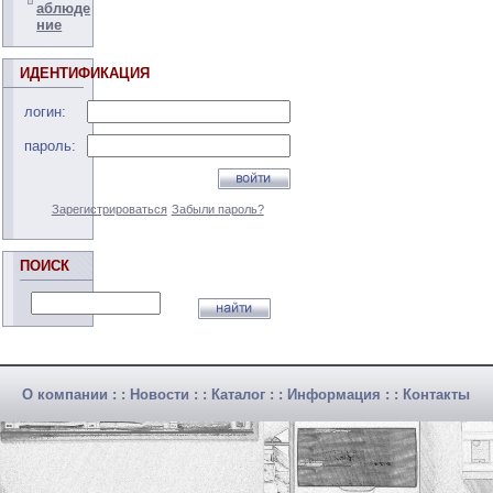
аблюде
ние
ИДЕНТИФИКАЦИЯ
логин:
пароль:
Зарегистрироваться
Забыли пароль?
ПОИСК
О компании
: :
Новости
: :
Каталог
: :
Информация
: :
Контакты