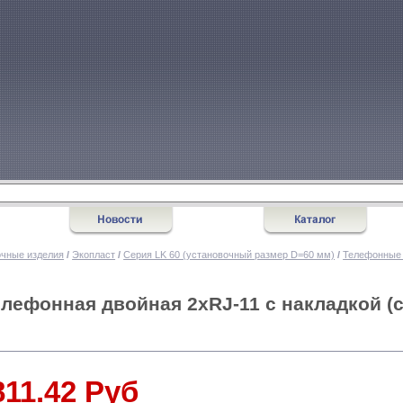
очные изделия
/
Экопласт
/
Серия LK 60 (установочный размер D=60 мм)
/
Телефонные 
елефонная двойная 2хRJ-11 с накладкой (с
811.42 Руб