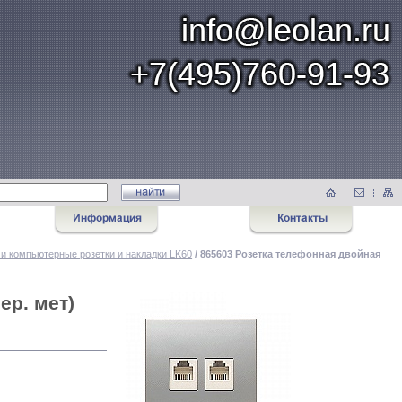
и компьютерные розетки и накладки LK60
/ 865603 Розетка телефонная двойная
ер. мет)