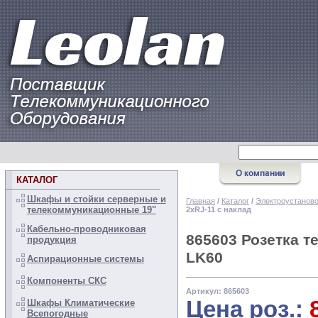
КАТАЛОГ
Шкафы и стойки серверные и
Главная
/
Каталог
/
Электроустанов
телекоммуникационные 19"
2хRJ-11 с наклад
Кабельно-проводниковая
865603 Розетка т
продукция
LK60
Аспирационные системы
Компоненты СКС
Артикул: 865603
Цена роз.:
Шкафы Климатические
Всепогодные