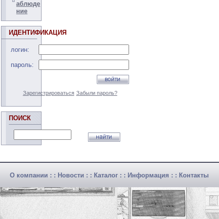
аблюде
ние
ИДЕНТИФИКАЦИЯ
логин:
пароль:
Зарегистрироваться
Забыли пароль?
ПОИСК
О компании
: :
Новости
: :
Каталог
: :
Информация
: :
Контакты