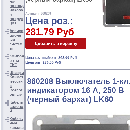
но-
провод
никова
Артикул: 860208
я
Цена роз.:
продук
ция
281.79 Руб
Аспира
ционн
ые
систем
ы
Компон
Цена крупный опт: 263.00 Руб
енты
Цена опт: 270.05 Руб
СКС
Шкафы
Климат
860208 Выключатель 1-кл.
ически
е
индикатором 16 A, 250 B
Всепог
одные
(черный бархат) LK60
Кабель
силово
й
Кабель
ные
каналы