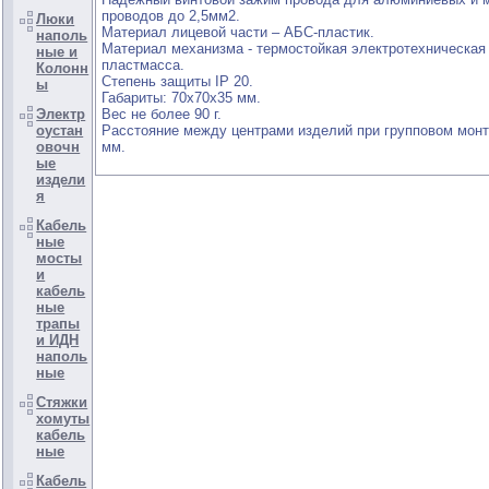
проводов до 2,5мм2.
Люки
Материал лицевой части – АБС-пластик.
наполь
Материал механизма - термостойкая электротехническая
ные и
пластмасса.
Колонн
Степень защиты IP 20.
ы
Габариты: 70х70х35 мм.
Электр
Вес не более 90 г.
оустан
Расстояние между центрами изделий при групповом мон
овочн
мм.
ые
издели
я
Кабель
ные
мосты
и
кабель
ные
трапы
и ИДН
наполь
ные
Стяжки
хомуты
кабель
ные
Кабель