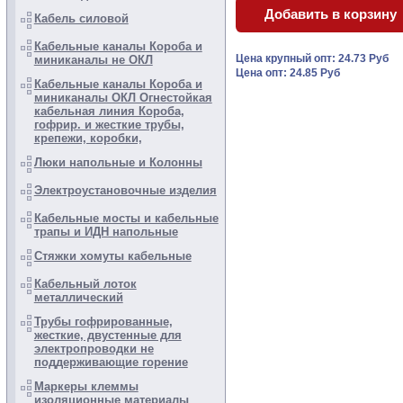
Кабель силовой
Кабельные каналы Короба и
Цена крупный опт: 24.73 Руб
миниканалы не ОКЛ
Цена опт: 24.85 Руб
Кабельные каналы Короба и
миниканалы ОКЛ Огнестойкая
кабельная линия Короба,
гофрир. и жесткие трубы,
крепежи, коробки,
Люки напольные и Колонны
Электроустановочные изделия
Кабельные мосты и кабельные
трапы и ИДН напольные
Стяжки хомуты кабельные
Кабельный лоток
металлический
Трубы гофрированные,
жесткие, двустенные для
электропроводки не
поддерживающие горение
Маркеры клеммы
изоляционные материалы