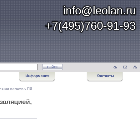
нными жилами,с ПВ
золяцией,