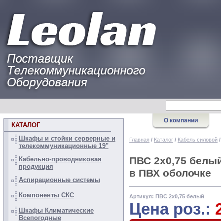
КАТАЛОГ
Шкафы и стойки серверные и
Главная
/
Каталог
/
Кабель силовой
телекоммуникационные 19"
ПВС 2х0,75 белы
Кабельно-проводниковая
продукция
в ПВХ оболочке
Аспирационные системы
Компоненты СКС
Артикул: ПВС 2х0,75 белый
Цена роз.:
Шкафы Климатические
Всепогодные