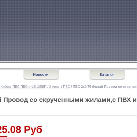
/
Кабель ПВС,ПВСнг-LS,ШВВП
/
2 жилы
/
ПВС
/ ПВС 2х0,75 белый Провод со скруче
й Провод со скрученными жилами,с ПВХ и
25.08 Руб