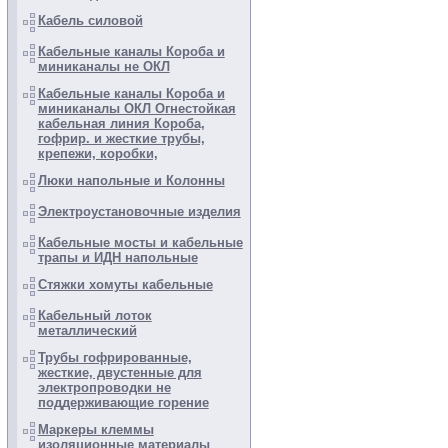
Кабель силовой
Кабельные каналы Короба и
миниканалы не ОКЛ
Кабельные каналы Короба и
миниканалы ОКЛ Огнестойкая
кабельная линия Короба,
гофрир. и жесткие трубы,
крепежи, коробки,
Люки напольные и Колонны
Электроустановочные изделия
Кабельные мосты и кабельные
трапы и ИДН напольные
Стяжки хомуты кабельные
Кабельный лоток
металлический
Трубы гофрированные,
жесткие, двустенные для
электропроводки не
поддерживающие горение
Маркеры клеммы
изоляционные материалы