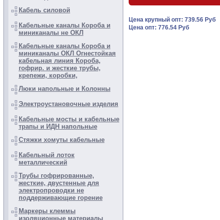
Кабель силовой
Цена крупный опт: 739.56 Руб
Кабельные каналы Короба и
Цена опт: 776.54 Руб
миниканалы не ОКЛ
Кабельные каналы Короба и
миниканалы ОКЛ Огнестойкая
кабельная линия Короба,
гофрир. и жесткие трубы,
крепежи, коробки,
Люки напольные и Колонны
Электроустановочные изделия
Кабельные мосты и кабельные
трапы и ИДН напольные
Стяжки хомуты кабельные
Кабельный лоток
металлический
Трубы гофрированные,
жесткие, двустенные для
электропроводки не
поддерживающие горение
Маркеры клеммы
изоляционные материалы