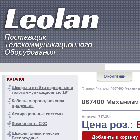
КАТАЛОГ
Шкафы и стойки серверные и
Главная
/
Каталог
/ 867400 Механиз
телекоммуникационные 19"
867400 Механизм
Кабельно-проводниковая
продукция
Аспирационные системы
Артикул: 717.384
Цена роз.:
Компоненты СКС
Шкафы Климатические
Всепогодные